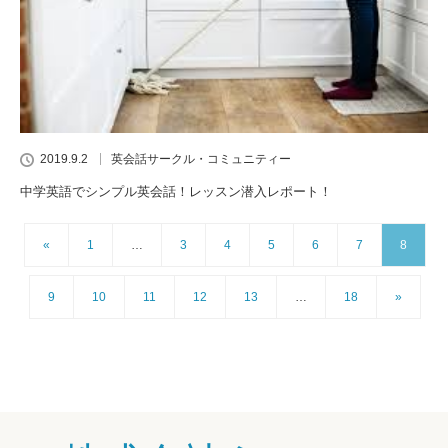
2019.9.2
英会話サークル・コミュニティー
中学英語でシンプル英会話！レッスン潜入レポート！
«
1
…
3
4
5
6
7
8
9
10
11
12
13
…
18
»