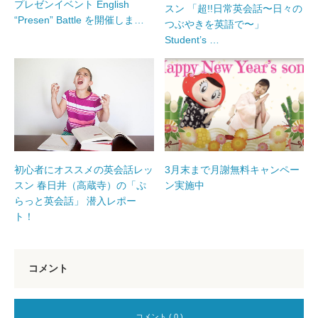
プレゼンイベント English
スン 「超!!日常英会話〜日々の
“Presen” Battle を開催しま…
つぶやきを英語で〜」
Student’s …
3月末まで月謝無料キャンペー
初心者にオススメの英会話レッ
ン実施中
スン 春日井（高蔵寺）の「ぷ
らっと英会話」 潜入レポー
ト！
コメント
コメント ( 0 )