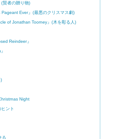
agi』(賢者の贈り物)
mas Pageant Ever』(最悪のクリスマス劇)
cle of Jonathan Toomey』(木を彫る人)
sed Reindeer』
n』
)
ristmas Night
のヒント
せる