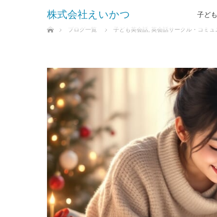
株式会社えいかつ
子ど
ホーム
ブログ一覧
子ども英会話
,
英会話サークル・コミュ