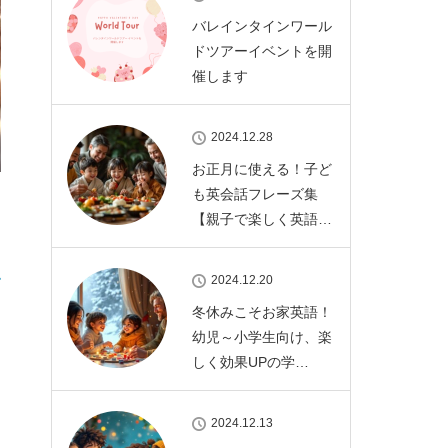
バレインタインワール
ドツアーイベントを開
催します
2024.12.28
お正月に使える！子ど
も英会話フレーズ集
【親子で楽しく英語…
か
2024.12.20
冬休みこそお家英語！
幼児～小学生向け、楽
しく効果UPの学…
2024.12.13