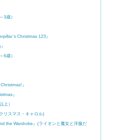
～3歳）
illar’s Christmas 123』
as』
～6歳）
Christmas!』
istmas』
歳以上）
ol』(クリスマス・キャロル)
ch and the Wardrobe』(ライオンと魔女と洋服だ