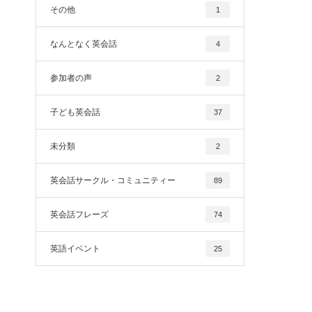
その他
1
なんとなく英会話
4
参加者の声
2
子ども英会話
37
未分類
2
英会話サークル・コミュニティー
89
英会話フレーズ
74
英語イベント
25