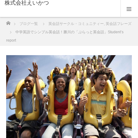
株式会社えいかつ
ホーム
ブログ一覧
英会話サークル・コミュニティー
,
英会話フレーズ
中学英語でシンプル英会話！勝川の「ぷらっと英会話」Student’s
report