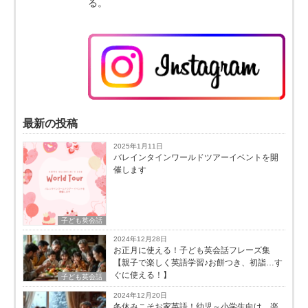
る。
最新の投稿
2025年1月11日
バレインタインワールドツアーイベントを開
催します
子ども英会話
2024年12月28日
お正月に使える！子ども英会話フレーズ集
【親子で楽しく英語学習♪お餅つき、初詣…す
ぐに使える！】
子ども英会話
2024年12月20日
冬休みこそお家英語！幼児～小学生向け、楽