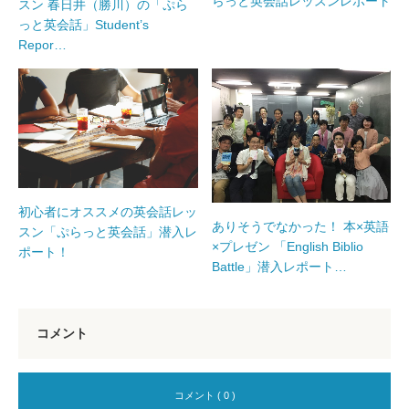
らっと英会話レッスンレポート
スン 春日井（勝川）の「ぷら
っと英会話」Student’s
Repor…
初心者にオススメの英会話レッ
ありそうでなかった！ 本×英語
スン「ぷらっと英会話」潜入レ
×プレゼン 「English Biblio
ポート！
Battle」潜入レポート…
コメント
コメント ( 0 )