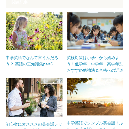
関連記事
中学英語でなんて言うんだろ
英検対策は小学生から始めよ
う？ 英語の豆知識集part5
う！低学年・中学年・高学年別
おすすめ勉強法＆合格への近道
中学英語でシンプル英会話！ぷ
初心者にオススメの英会話レッ