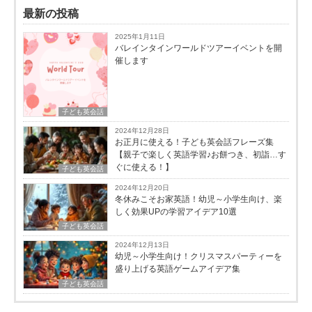
最新の投稿
2025年1月11日
バレインタインワールドツアーイベントを開
催します
子ども英会話
2024年12月28日
お正月に使える！子ども英会話フレーズ集
【親子で楽しく英語学習♪お餅つき、初詣…す
ぐに使える！】
子ども英会話
2024年12月20日
冬休みこそお家英語！幼児～小学生向け、楽
しく効果UPの学習アイデア10選
子ども英会話
2024年12月13日
幼児～小学生向け！クリスマスパーティーを
盛り上げる英語ゲームアイデア集
子ども英会話