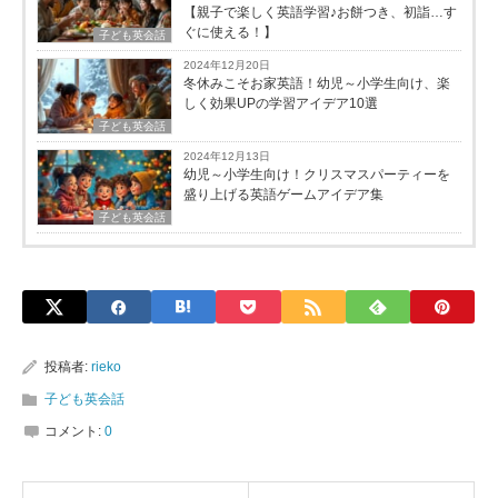
【親子で楽しく英語学習♪お餅つき、初詣…す
ぐに使える！】
子ども英会話
2024年12月20日
冬休みこそお家英語！幼児～小学生向け、楽
しく効果UPの学習アイデア10選
子ども英会話
2024年12月13日
幼児～小学生向け！クリスマスパーティーを
盛り上げる英語ゲームアイデア集
子ども英会話
投稿者:
rieko
子ども英会話
コメント:
0