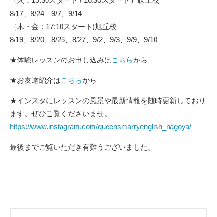
（火：15:30スタート / 16:30スタート）吹上校
8/17、8/24、9/7、9/14
（木・金：17:10スタート)旭丘校
8/19、8/20、8/26、8/27、9/2、9/3、9/9、9/10
★体験レッスンのお申し込みは
こちら
から
★お友達紹介は
こちら
から
★インスタにレッスンの風景や最新情報を随時更新しており
ます。ぜひご覧くださいませ。
https://www.instagram.com/queensmarryenglish_nagoya/
最後までご覧いただき有難うございました。