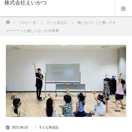
株式会社えいかつ
ホーム
ブログ一覧
子ども英会話
胸にガツン！と響いてキ
ュ〜〜〜ンと嬉しくなった出来事
2021.08.10
子ども英会話