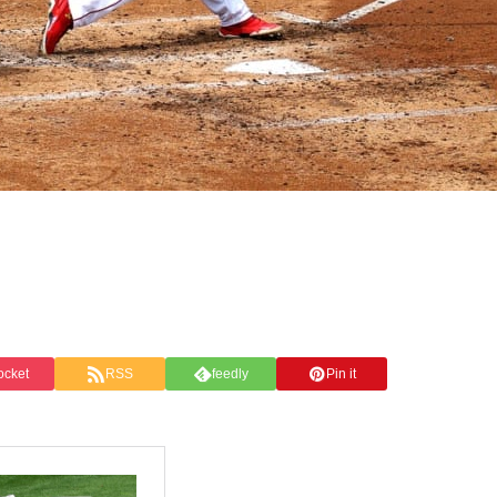
ocket
RSS
feedly
Pin it