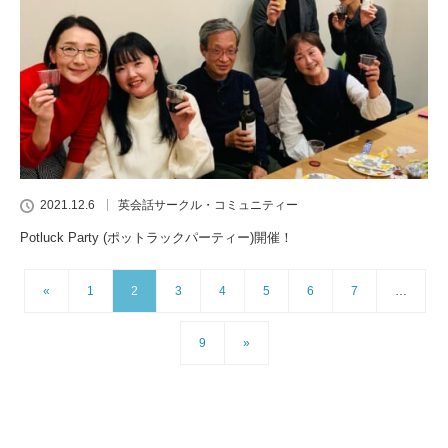
2021.12.6
英会話サークル・コミュニティー
Potluck Party (ポットラックパーティー)開催！
«
1
2
3
4
5
6
7
…
9
»